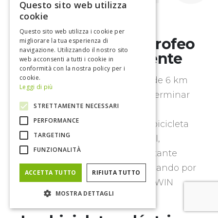
Questo sito web utilizza
ITALIAN
cookie
ENGLISH
Questo sito web utilizza i cookie per
ITALWIN gana el Trofeo
migliorare la tua esperienza di
navigazione. Utilizzando il nostro sito
Tortuga Legambiente
web acconsenti a tutti i cookie in
conformità con la nostra policy per i
cookie.
Una carrera de demostración de 6 km
Leggi di più
celebrada en Vicenza para determinar
STRETTAMENTE NECESSARI
cuál es la forma más rápida y
PERFORMANCE
ecosostenible entre bicicleta, bicicleta
TARGETING
eléctrica, ciclomotor, automóvil,
FUNZIONALITÀ
autobús y peatón. En la importante
iniciativa de Legambiente, viajando por
ACCETTA TUTTO
RIFIUTA TUTTO
Italia, la bicicleta eléctrica ITALWIN
MOSTRA DETTAGLI
ganó el mejor tiempo.