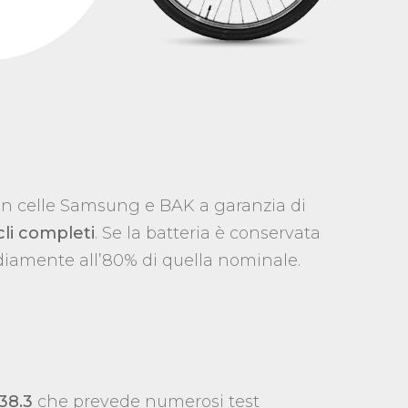
 con celle Samsung e BAK a garanzia di
cli completi
. Se la batteria è conservata
ediamente all’80% di quella nominale.
38.3
che prevede numerosi test