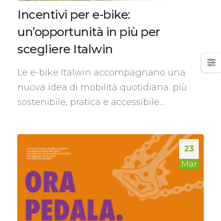
Incentivi per e-bike:
un’opportunità in più per
scegliere Italwin
Le e-bike Italwin accompagnano una
nuova idea di mobilità quotidiana: più
sostenibile, pratica e accessibile....
23
Mar