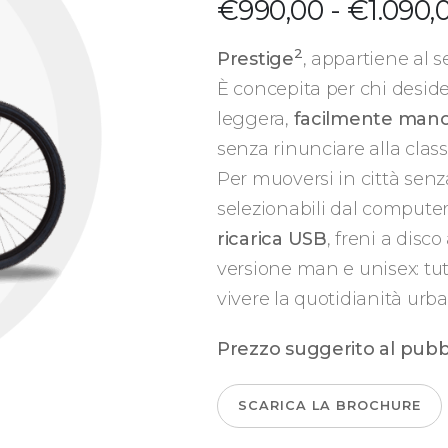
€
990,00
-
€
1.090,
2
Prestige
, appartiene al
È concepita per chi deside
leggera,
facilmente mano
senza rinunciare alla class
Per muoversi in città senza
selezionabili dal computer
ricarica USB
, freni a disc
versione man e unisex: tu
vivere la quotidianità ur
Prezzo suggerito al pubb
SCARICA LA BROCHURE