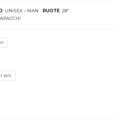
O
: UNISEX – MAN
RUOTE
: 28″
TAPACCHI
an
61 Wh