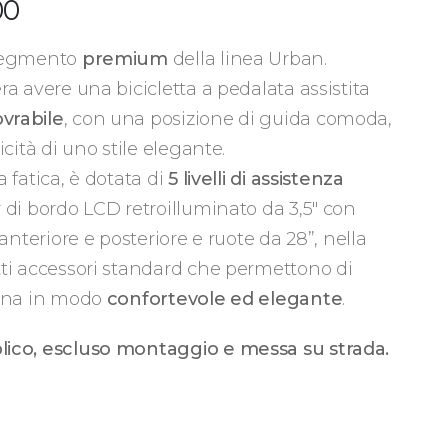
Fascia
00
di
prezzo:
 segmento
premium
della linea Urban.
da
ra avere una bicicletta a pedalata assistita
€990,00
vrabile
, con una posizione di guida comoda,
a
icità di uno stile elegante.
€1.090,00
 fatica, è dotata di
5 livelli di assistenza
 di bordo LCD retroilluminato da 3,5″ con
o anteriore e posteriore e ruote da 28”, nella
tti accessori standard che permettono di
bana in modo
confortevole ed elegante
.
lico, escluso montaggio e messa su strada.