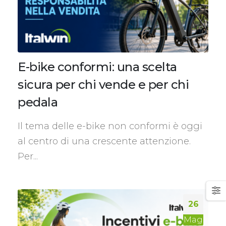
E-bike conformi: una scelta
sicura per chi vende e per chi
pedala
Il tema delle e-bike non conformi è oggi
al centro di una crescente attenzione.
Per...
26
Mag