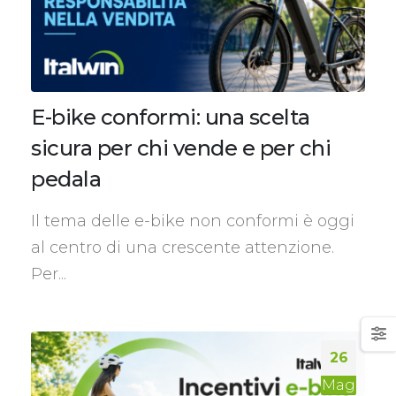
E-bike conformi: una scelta
sicura per chi vende e per chi
pedala
Il tema delle e-bike non conformi è oggi
al centro di una crescente attenzione.
Per...
26
Mag