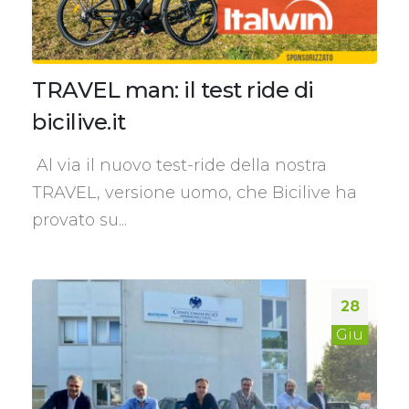
TRAVEL man: il test ride di
bicilive.it
Al via il nuovo test-ride della nostra
TRAVEL, versione uomo, che Bicilive ha
provato su...
28
Giu