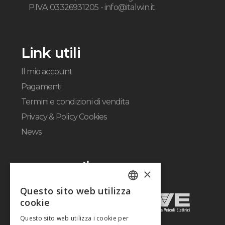
P.IVA: 03326931205 -
info@italwin.it
Link utili
Il mio account
Pagamenti
Termini e condizioni di vendita
Privacy & Policy Cookies
News
Il gruppo
×
Questo sito web utilizza
ITALIAN
cookie
ENGLISH
Questo sito web utilizza i cookie per