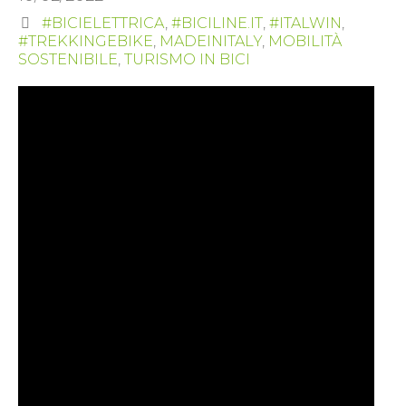
#BICIELETTRICA
,
#BICILINE.IT
,
#ITALWIN
,
#TREKKINGEBIKE
,
MADEINITALY
,
MOBILITÀ
SOSTENIBILE
,
TURISMO IN BICI