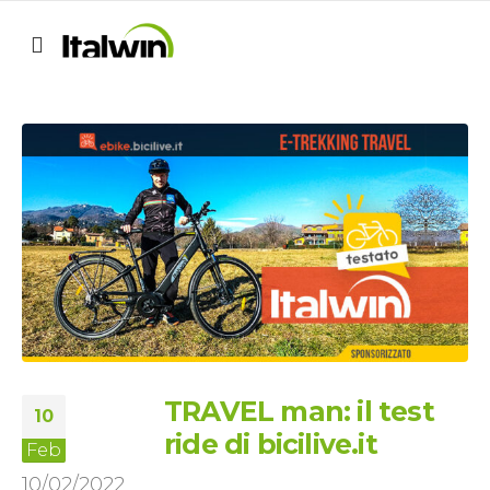
TRAVEL man: il test
10
ride di bicilive.it
Feb
10/02/2022