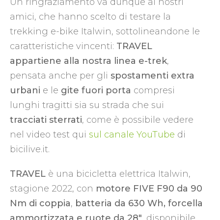
Un ringraziamento va dunque ai nostri
amici, che hanno scelto di testare la
trekking e-bike Italwin, sottolineandone le
caratteristiche vincenti:
TRAVEL
appartiene alla nostra linea e-trek
,
pensata anche per gli
spostamenti extra
urbani
e le
gite fuori porta
compresi
lunghi tragitti sia su strada che sui
tracciati sterrati
, come è possibile vedere
nel video test qui
sul canale YouTube
di
bicilive.it.
TRAVEL
è una bicicletta elettrica Italwin,
stagione 2022, con
motore FIVE F90 da 90
Nm di coppia
,
batteria da 630 Wh, forcella
ammortizzata e ruote da 28″
, disponibile